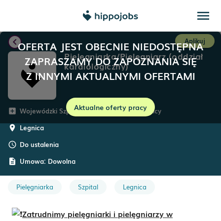
menu
chevron_left
Aplikuj
OFERTA JEST OBECNIE NIEDOSTĘPNA
Pielęgniarka/Pielęgniarz (oddział
ZAPRASZAMY DO ZAPOZNANIA SIĘ
kardiologiczny)
Z INNYMI AKTUALNYMI OFERTAMI
Aktualne oferty pracy
Wojewódzki Szpital Specjalistyczny w Legnicy
add_box
Legnica
room
Do ustalenia
schedule
Umowa:
Dowolna
description
Pielęgniarka
Szpital
Legnica
Zatrudnimy pielęgniarki i pielęgniarzy w