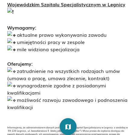
Wojewódzkim Szpitalu Specjalistycznym w Legnicy
Wymagamy:
aktualne prawo wykonywania zawodu
umiejętności pracy w zespole
mile widziana specjalizacja
Oferujemy:
zatrudnienie na wszystkich rodzajach umów
(umowa o pracę, umowa zlecenie, kontrakt)
wynagrodzenie zgodne z posiadanymi
kwalifikacjami
możliwość rozwoju zawodowego i podnoszenia
kwalifikacji
map
Informujemy, że administratorem danych jest Wojewódzki Szpital Specjalistyczny w Legnicy z siedzibą w
59-220 Legnica , ul. Iwaszkiewicza 5 (dalej jako „administrator”). Masz prawo do żądania dostępu do
swoich danych osobowych, ich sprostowania, usunięcia lub ograniczenia przetwarzania, prawo do