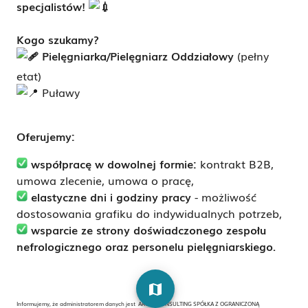
specjalistów!
Kogo szukamy?
Pielęgniarka/Pielęgniarz Oddziałowy
(pełny
etat)
Puławy
Oferujemy:
współpracę w dowolnej formie:
kontrakt B2B,
umowa zlecenie, umowa o pracę,
elastyczne dni i godziny pracy
- możliwość
dostosowania grafiku do indywidualnych potrzeb,
wsparcie ze strony doświadczonego zespołu
nefrologicznego oraz personelu pielęgniarskiego.
map
Informujemy, że administratorem danych jest ARCHE CONSULTING SPÓŁKA Z OGRANICZONĄ