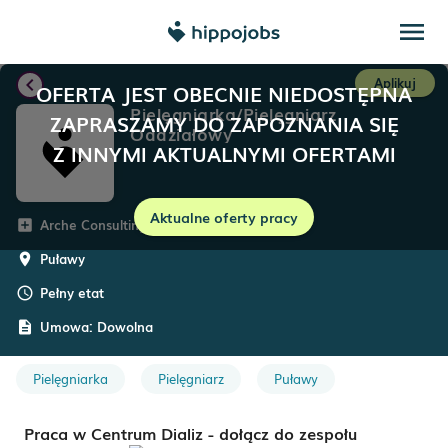
menu
chevron_left
Aplikuj
OFERTA JEST OBECNIE NIEDOSTĘPNA
Pielęgniarka/Pielęgniarz
ZAPRASZAMY DO ZAPOZNANIA SIĘ
Oddziałowy
Z INNYMI AKTUALNYMI OFERTAMI
Aktualne oferty pracy
Arche Consulting
add_box
Puławy
room
Pełny etat
schedule
Umowa:
Dowolna
description
Pielęgniarka
Pielęgniarz
Puławy
Praca w Centrum Dializ - dołącz do zespołu