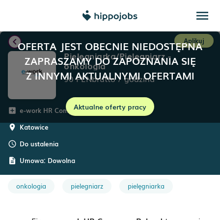
menu
chevron_left
Aplikuj
OFERTA JEST OBECNIE NIEDOSTĘPNA
Pielęgniarka/Pielęgniarz -
ZAPRASZAMY DO ZAPOZNANIA SIĘ
onkologia
Z INNYMI AKTUALNYMI OFERTAMI
90
PLN
brutto
/
godzina
Aktualne oferty pracy
e-work HR Company Poland
add_box
Katowice
room
Do ustalenia
schedule
Umowa:
Dowolna
description
onkologia
pielegniarz
pielęgniarka