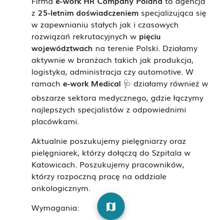
Firma
e-work HR Company Poland
to agencja
z
25-letnim doświadczeniem
specjalizująca się
w zapewnianiu stałych jak i czasowych
rozwiązań rekrutacyjnych w
pięciu
województwach
na terenie Polski. Działamy
aktywnie w branżach takich jak produkcja,
logistyka, administracja czy automotive. W
ramach
e-work Medical
🩺 działamy również w
obszarze sektora medycznego, gdzie łączymy
najlepszych specjalistów z odpowiednimi
placówkami.
Aktualnie poszukujemy pielęgniarzy oraz
pielęgniarek, którzy dołączą do Szpitala w
Katowicach. Poszukujemy pracowników,
którzy rozpoczną pracę na oddziale
onkologicznym.
map
Wymagania: