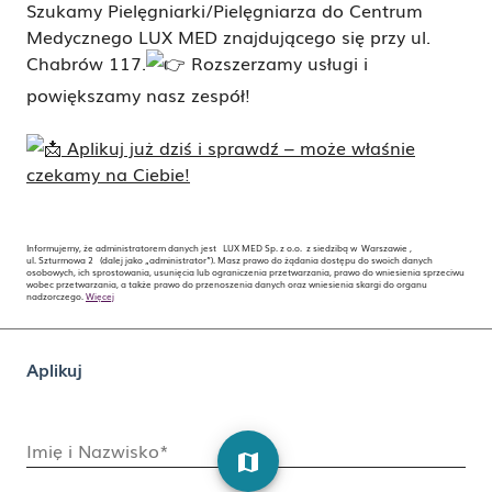
Szukamy Pielęgniarki/Pielęgniarza do Centrum
Medycznego LUX MED znajdującego się przy ul.
Chabrów 117.
Rozszerzamy usługi i
powiększamy nasz zespół!
Aplikuj już dziś i sprawdź – może właśnie
czekamy na Ciebie!
Informujemy, że administratorem danych jest LUX MED Sp. z o.o. z siedzibą w Warszawie ,
ul. Szturmowa 2 (dalej jako „administrator”). Masz prawo do żądania dostępu do swoich danych
osobowych, ich sprostowania, usunięcia lub ograniczenia przetwarzania, prawo do wniesienia sprzeciwu
wobec przetwarzania, a także prawo do przenoszenia danych oraz wniesienia skargi do organu
nadzorczego.
Więcej
Aplikuj
Imię i Nazwisko*
map