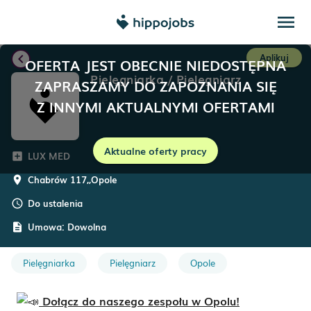
menu
chevron_left
Aplikuj
OFERTA JEST OBECNIE NIEDOSTĘPNA
Pielęgniarka / Pielęgniarz
ZAPRASZAMY DO ZAPOZNANIA SIĘ
Z INNYMI AKTUALNYMI OFERTAMI
Aktualne oferty pracy
LUX MED
add_box
Chabrów 117,
,
Opole
room
Do ustalenia
schedule
Umowa:
Dowolna
description
Pielęgniarka
Pielęgniarz
Opole
Dołącz do naszego zespołu w Opolu!