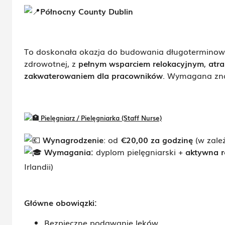
Północny County Dublin
To doskonała okazja do budowania długoterminowej
zdrowotnej, z
pełnym wsparciem relokacyjnym
,
atra
zakwaterowaniem dla pracowników
. Wymagana zna
Pielęgniarz / Pielęgniarka (Staff Nurse)
Wynagrodzenie
:
od
€20,00 za godzinę
(w zale
Wymagania:
dyplom pielęgniarski +
aktywna r
Irlandii)
Główne obowiązki:
Bezpieczne podawanie leków