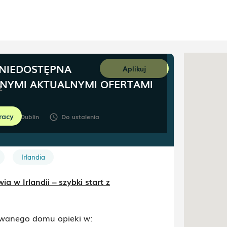
 NIEDOSTĘPNA
Aplikuj
NNYMI AKTUALNYMI OFERTAMI
z
racy
County Dublin
Do ustalenia
schedule
Irlandia
a w Irlandii – szybki start z
wanego domu opieki w: