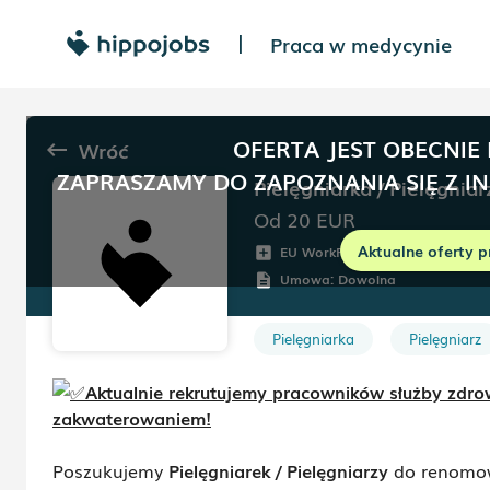
Praca w medycynie
|
OFERTA JEST OBECNIE
Wróć
keyboard_backspace
ZAPRASZAMY DO ZAPOZNANIA SIĘ Z I
Pielęgniarka / Pielęgniar
Od 20
EUR
Aktualne oferty p
EU WorkForce
Północny 
add_box
room
Umowa:
Dowolna
description
Pielęgniarka
Pielęgniarz
Aktualnie rekrutujemy pracowników służby zdrowi
zakwaterowaniem!
Poszukujemy
Pielęgniarek / Pielęgniarzy
do renomo