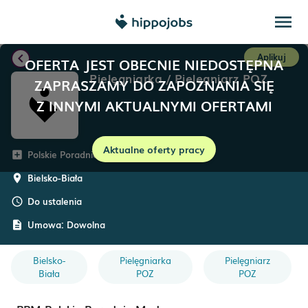
menu
chevron_left
Aplikuj
OFERTA JEST OBECNIE NIEDOSTĘPNA
Pielęgniarka / Pielęgniarz POZ
ZAPRASZAMY DO ZAPOZNANIA SIĘ
Z INNYMI AKTUALNYMI OFERTAMI
Aktualne oferty pracy
Polskie Poradnie Medyczne
add_box
Bielsko-Biała
room
Do ustalenia
schedule
Umowa:
Dowolna
description
Bielsko-
Pielęgniarka
Pielęgniarz
Biała
POZ
POZ