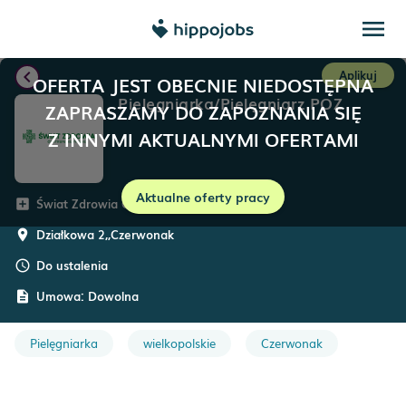
menu
chevron_left
Aplikuj
OFERTA JEST OBECNIE NIEDOSTĘPNA
Pielęgniarka/Pielęgniarz POZ
ZAPRASZAMY DO ZAPOZNANIA SIĘ
Z INNYMI AKTUALNYMI OFERTAMI
Aktualne oferty pracy
Świat Zdrowia Operator Medyczny
add_box
Działkowa 2,
,
Czerwonak
room
Do ustalenia
schedule
Umowa:
Dowolna
description
Pielęgniarka
wielkopolskie
Czerwonak