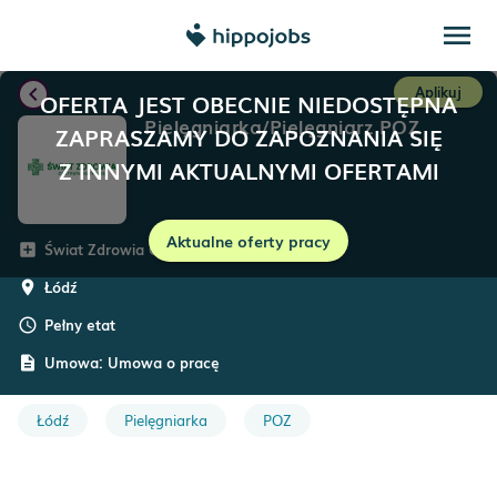
menu
chevron_left
Aplikuj
OFERTA JEST OBECNIE NIEDOSTĘPNA
Pielęgniarka/Pielęgniarz POZ
ZAPRASZAMY DO ZAPOZNANIA SIĘ
Z INNYMI AKTUALNYMI OFERTAMI
Aktualne oferty pracy
Świat Zdrowia Operator Medyczny
add_box
Łódź
room
Pełny etat
schedule
Umowa:
Umowa o pracę
description
Łódź
Pielęgniarka
POZ