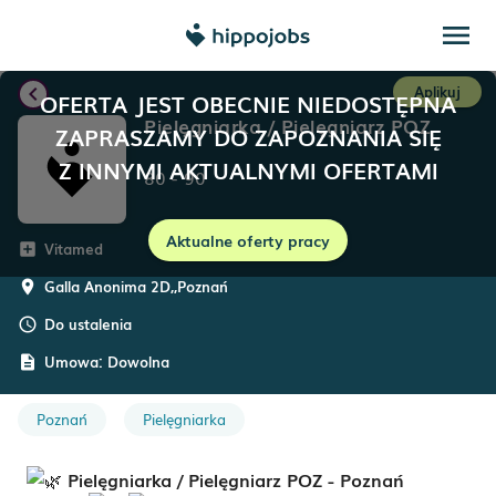
menu
chevron_left
Aplikuj
OFERTA JEST OBECNIE NIEDOSTĘPNA
Pielęgniarka / Pielęgniarz POZ
ZAPRASZAMY DO ZAPOZNANIA SIĘ
Z INNYMI AKTUALNYMI OFERTAMI
80
-
90
Aktualne oferty pracy
Vitamed
add_box
Galla Anonima 2D,
,
Poznań
room
Do ustalenia
schedule
Umowa:
Dowolna
description
Poznań
Pielęgniarka
Pielęgniarka / Pielęgniarz POZ - Poznań