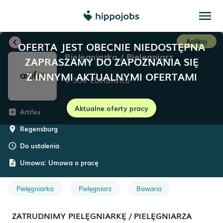
menu
chevron_left
Aplikuj
OFERTA JEST OBECNIE NIEDOSTĘPNA
Pielęgniarka / Pielęgniarz
ZAPRASZAMY DO ZAPOZNANIA SIĘ
Z INNYMI AKTUALNYMI OFERTAMI
4 300
EUR
brutto
Aktualne oferty pracy
Artifex
add_box
Regensburg
room
Do ustalenia
schedule
Umowa:
Umowa o pracę
description
Pielęgniarka
Pielęgniarz
Bawaria
ZATRUDNIMY PIELĘGNIARKĘ / PIELĘGNIARZA