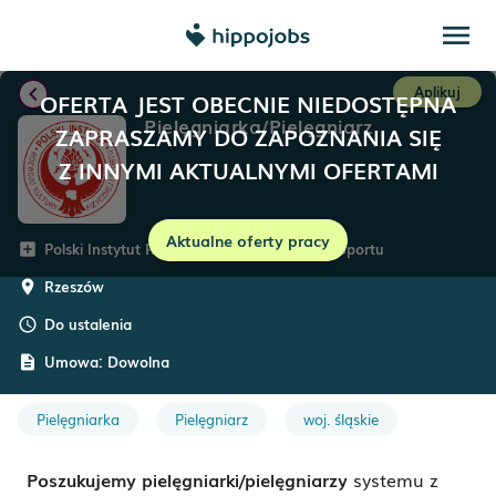
menu
chevron_left
Aplikuj
OFERTA JEST OBECNIE NIEDOSTĘPNA
Pielęgniarka/Pielęgniarz
ZAPRASZAMY DO ZAPOZNANIA SIĘ
Z INNYMI AKTUALNYMI OFERTAMI
Aktualne oferty pracy
Polski Instytut Rozwoju Kultury Fizycznej i Sportu
add_box
Rzeszów
room
Do ustalenia
schedule
Umowa:
Dowolna
description
Pielęgniarka
Pielęgniarz
woj. śląskie
Poszukujemy pielęgniarki/pielęgniarzy
systemu z