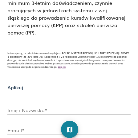
minimum 3-letnim doświadczeniem, czynnie
pracujących w jednostkach systemu z woj.
śląskiego do prowadzenia kursów kwalifikowanej
pierwszej pomocy (KPP) oraz szkoleń pierwsza
pomoc (PP).
Informujemy, że administratorem danych jest POLSKI INSTYTUT ROZWOJU KULTURY FIZYCZNEJ I SPORTU
z siedzibą w 38-200 Jasło , ul. Kopernika 5 / 25 (dalej jako „administrator”). Masz prawo do żądania
dostępu do swoich danych osobowych, ich sprostowania, usunięcia lub ograniczenia przetwarzania,
prawo do wniesienia sprzeciwu wobec przetwarzania, a także prawo do przenoszenia danych oraz
wniesienia skargi do organu nadzorczego.
Więcej
Aplikuj
Imię i Nazwisko*
map
E-mail*