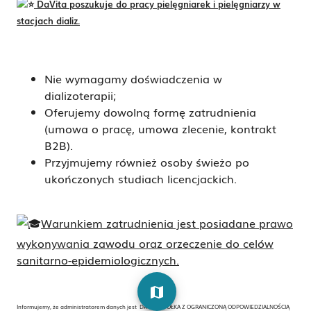
DaVita poszukuje do pracy pielęgniarek i pielęgniarzy w
stacjach dializ.
Nie wymagamy doświadczenia w
dializoterapii;
Oferujemy dowolną formę zatrudnienia
(umowa o pracę, umowa zlecenie, kontrakt
B2B).
Przyjmujemy również osoby świeżo po
ukończonych studiach licencjackich.
Warunkiem zatrudnienia jest posiadane prawo
wykonywania zawodu oraz orzeczenie do celów
sanitarno-epidemiologicznych.
map
Informujemy, że administratorem danych jest DAVITA SPÓŁKA Z OGRANICZONĄ ODPOWIEDZIALNOŚCIĄ