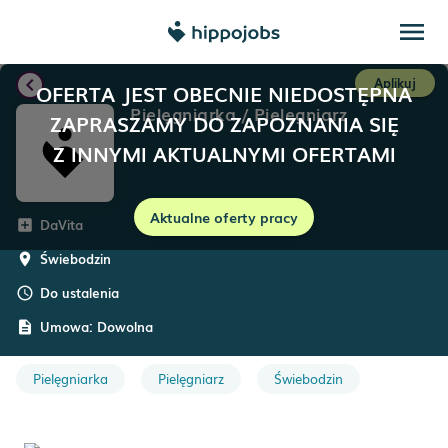
menu
chevron_left
Aplikuj
OFERTA JEST OBECNIE NIEDOSTĘPNA
Pielęgniarka / Pielęgniarz
ZAPRASZAMY DO ZAPOZNANIA SIĘ
Z INNYMI AKTUALNYMI OFERTAMI
Aktualne oferty pracy
DaVita
add_box
Świebodzin
room
Do ustalenia
schedule
Umowa:
Dowolna
description
Pielęgniarka
Pielęgniarz
Świebodzin