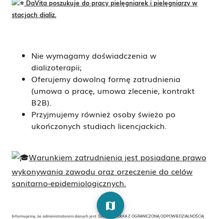
DaVita poszukuje do pracy pielęgniarek i pielęgniarzy w
stacjach dializ.
Nie wymagamy doświadczenia w
dializoterapii;
Oferujemy dowolną formę zatrudnienia
(umowa o pracę, umowa zlecenie, kontrakt
B2B).
Przyjmujemy również osoby świeżo po
ukończonych studiach licencjackich.
Warunkiem zatrudnienia jest posiadane prawo
wykonywania zawodu oraz orzeczenie do celów
sanitarno-epidemiologicznych.
map
Informujemy, że administratorem danych jest DAVITA SPÓŁKA Z OGRANICZONĄ ODPOWIEDZIALNOŚCIĄ