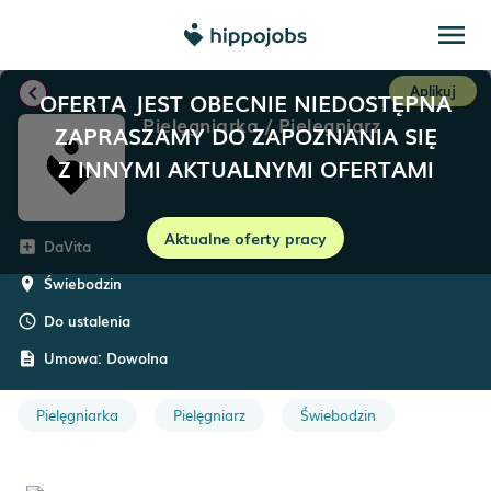
menu
chevron_left
Aplikuj
OFERTA JEST OBECNIE NIEDOSTĘPNA
Pielęgniarka / Pielęgniarz
ZAPRASZAMY DO ZAPOZNANIA SIĘ
Z INNYMI AKTUALNYMI OFERTAMI
Aktualne oferty pracy
DaVita
add_box
Świebodzin
room
Do ustalenia
schedule
Umowa:
Dowolna
description
Pielęgniarka
Pielęgniarz
Świebodzin