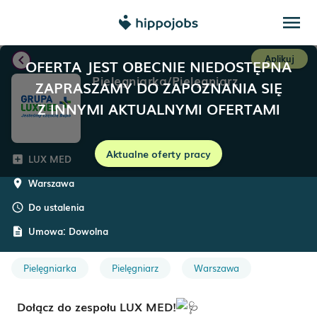
menu
chevron_left
Aplikuj
OFERTA JEST OBECNIE NIEDOSTĘPNA
Pielęgniarka/Pielęgniarz
ZAPRASZAMY DO ZAPOZNANIA SIĘ
Z INNYMI AKTUALNYMI OFERTAMI
Aktualne oferty pracy
LUX MED
add_box
Warszawa
room
Do ustalenia
schedule
Umowa:
Dowolna
description
Pielęgniarka
Pielęgniarz
Warszawa
Dołącz do zespołu LUX MED!