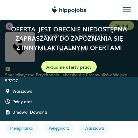
menu
chevron_left
Aplikuj
OFERTA JEST OBECNIE NIEDOSTĘPNA
Pielęgniarka / Pielęgniarz
ZAPRASZAMY DO ZAPOZNANIA SIĘ
Z INNYMI AKTUALNYMI OFERTAMI
7 691
-
10 555
PLN
Aktualne oferty pracy
add_box
Specjalistyczna Przychodnia Lekarska dla Pracowników Wojska
SPZOZ
Warszawa
room
Pełny etat
schedule
Umowa:
Dowolna
description
Pielęgniarka
Pielęgniarz
Warszawa