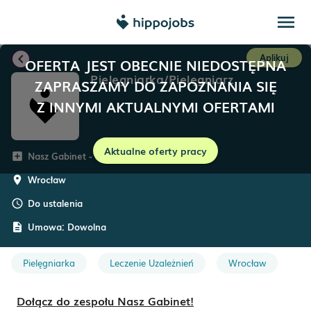
menu
chevron_left
Aplikuj
OFERTA JEST OBECNIE NIEDOSTĘPNA
Pielęgniarka/Pielęgniarz
ZAPRASZAMY DO ZAPOZNANIA SIĘ
Z INNYMI AKTUALNYMI OFERTAMI
Aktualne oferty pracy
Nasz Gabinet - leczenie uzależnień
add_box
Wrocław
room
Do ustalenia
schedule
Umowa:
Dowolna
description
Pielęgniarka
Leczenie Uzależnień
Wrocław
Dołącz do zespołu Nasz Gabinet!