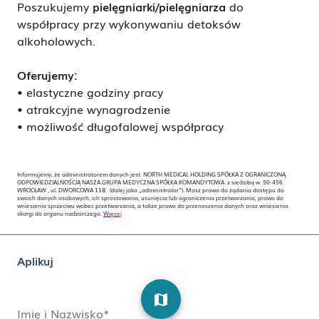
Poszukujemy
pielęgniarki/pielęgniarza
do
współpracy przy wykonywaniu detoksów
alkoholowych.
Oferujemy:
• elastyczne godziny pracy
• atrakcyjne wynagrodzenie
• możliwość długofalowej współpracy
Informujemy, że administratorem danych jest NORTH MEDICAL HOLDING SPÓŁKA Z OGRANICZONĄ
ODPOWIEDZIALNOŚCIĄ NASZA GRUPA MEDYCZNA SPÓŁKA KOMANDYTOWA z siedzibą w 50-456
WROCŁAW , ul. DWORCOWA 11B (dalej jako „administrator”). Masz prawo do żądania dostępu do
swoich danych osobowych, ich sprostowania, usunięcia lub ograniczenia przetwarzania, prawo do
wniesienia sprzeciwu wobec przetwarzania, a także prawo do przenoszenia danych oraz wniesienia
skargi do organu nadzorczego.
Więcej
Aplikuj
map
Imię i Nazwisko*