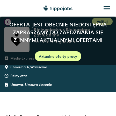
menu
chevron_left
Aplikuj
OFERTA JEST OBECNIE NIEDOSTĘPNA
Pielęgniarka / Pielęgniarz
ZAPRASZAMY DO ZAPOZNANIA SIĘ
Zatrudnimy
Z INNYMI AKTUALNYMI OFERTAMI
70
-
80
PLN
godzina
Aktualne oferty pracy
Medis-Express Sp. z o.o.
add_box
Chmielna 4,
,
Warszawa
room
Pełny etat
schedule
Umowa:
Umowa zlecenie
description