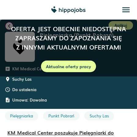
menu
chevron_left
Aplikuj
OFERTA JEST OBECNIE NIEDOSTĘPNA
Pielęgniarka (Punkt Pobrań)
ZAPRASZAMY DO ZAPOZNANIA SIĘ
Z INNYMI AKTUALNYMI OFERTAMI
Aktualne oferty pracy
KM Medical Center
add_box
Suchy Las
room
Do ustalenia
schedule
Umowa:
Dowolna
description
Pielęgniarka
Punkt Pobrań
Suchy Las
KM Medical Center poszukuje
Pielęgniarki do