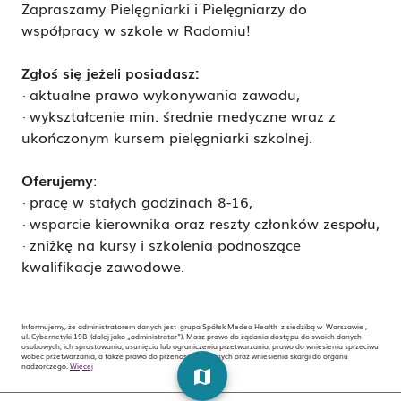
Zapraszamy Pielęgniarki i Pielęgniarzy do
współpracy w szkole w Radomiu!
Zgłoś się jeżeli posiadasz:
·
aktualne prawo wykonywania zawodu,
· wykształcenie min. średnie medyczne wraz z
ukończonym kursem pielęgniarki szkolnej.
Oferujemy
:
· pracę w stałych godzinach 8-16,
· wsparcie kierownika oraz reszty członków zespołu,
· zniżkę na kursy i szkolenia podnoszące
kwalifikacje zawodowe.
Informujemy, że administratorem danych jest grupa Spółek Medea Health z siedzibą w Warszawie ,
ul. Cybernetyki 19B (dalej jako „administrator”). Masz prawo do żądania dostępu do swoich danych
osobowych, ich sprostowania, usunięcia lub ograniczenia przetwarzania, prawo do wniesienia sprzeciwu
wobec przetwarzania, a także prawo do przenoszenia danych oraz wniesienia skargi do organu
nadzorczego.
Więcej
map