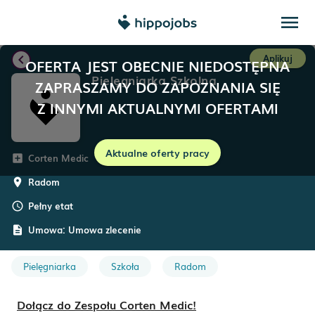
menu
chevron_left
Aplikuj
OFERTA JEST OBECNIE NIEDOSTĘPNA
Pielęgniarka Szkolna
ZAPRASZAMY DO ZAPOZNANIA SIĘ
Z INNYMI AKTUALNYMI OFERTAMI
Aktualne oferty pracy
Corten Medic
add_box
Radom
room
Pełny etat
schedule
Umowa:
Umowa zlecenie
description
Pielęgniarka
Szkoła
Radom
Dołącz do Zespołu Corten Medic!