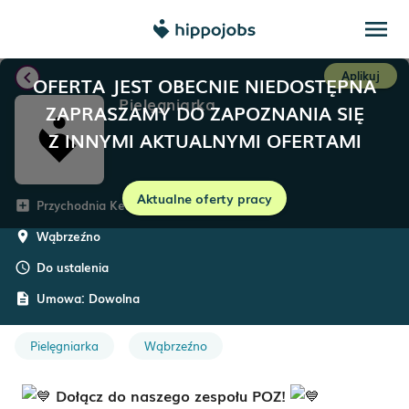
menu
chevron_left
Aplikuj
OFERTA JEST OBECNIE NIEDOSTĘPNA
Pielęgniarka
ZAPRASZAMY DO ZAPOZNANIA SIĘ
Z INNYMI AKTUALNYMI OFERTAMI
Aktualne oferty pracy
Przychodnia Kemed
add_box
Wąbrzeźno
room
Do ustalenia
schedule
Umowa:
Dowolna
description
Pielęgniarka
Wąbrzeźno
Dołącz do naszego zespołu POZ!