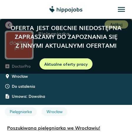
menu
chevron_left
Aplikuj
OFERTA JEST OBECNIE NIEDOSTĘPNA
Pielęgniarka
ZAPRASZAMY DO ZAPOZNANIA SIĘ
Z INNYMI AKTUALNYMI OFERTAMI
Aktualne oferty pracy
DoctorPro
add_box
Wrocław
room
Do ustalenia
schedule
Umowa:
Dowolna
description
Pielęgniarka
Wrocław
Poszukiwana pielęgniarka we Wrocławiu!