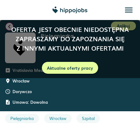
menu
chevron_left
Aplikuj
OFERTA JEST OBECNIE NIEDOSTĘPNA
Pielęgniarka
ZAPRASZAMY DO ZAPOZNANIA SIĘ
Z INNYMI AKTUALNYMI OFERTAMI
Aktualne oferty pracy
Vratislavia Medica
add_box
Wrocław
room
Dorywczo
schedule
Umowa:
Dowolna
description
Pielęgniarka
Wrocław
Szpital