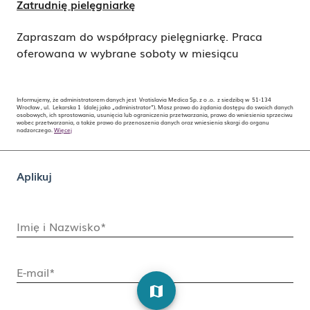
Zatrudnię pielęgniarkę
Zapraszam do współpracy pielęgniarkę. Praca
oferowana w wybrane soboty w miesiącu
Informujemy, że administratorem danych jest Vratislavia Medica Sp. z o .o. z siedzibą w 51-134
Wrocław , ul. Lekarska 1 (dalej jako „administrator”). Masz prawo do żądania dostępu do swoich danych
osobowych, ich sprostowania, usunięcia lub ograniczenia przetwarzania, prawo do wniesienia sprzeciwu
wobec przetwarzania, a także prawo do przenoszenia danych oraz wniesienia skargi do organu
nadzorczego.
Więcej
Aplikuj
Imię i Nazwisko*
E-mail*
map