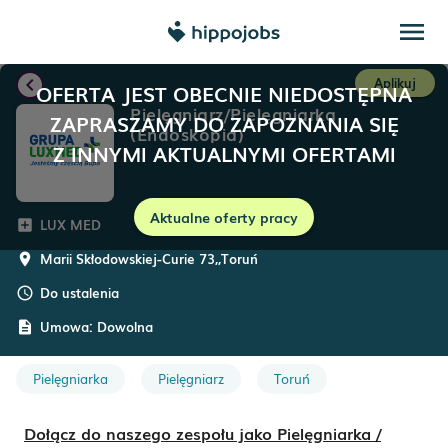
menu
chevron_left
Aplikuj
OFERTA JEST OBECNIE NIEDOSTĘPNA
Pielęgniarz/Pielęgniarka
ZAPRASZAMY DO ZAPOZNANIA SIĘ
(Endoskopia)
Z INNYMI AKTUALNYMI OFERTAMI
Aktualne oferty pracy
LUX MED
add_box
Marii Skłodowskiej-Curie 73,
,
Toruń
room
Do ustalenia
schedule
Umowa:
Dowolna
description
Pielęgniarka
Pielęgniarz
Toruń
Dołącz do naszego zespołu jako Pielęgniarka /