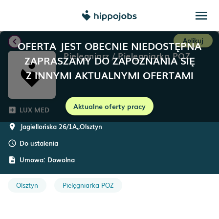
menu
chevron_left
Aplikuj
OFERTA JEST OBECNIE NIEDOSTĘPNA
Pielęgniarz / Pielęgniarka POZ
ZAPRASZAMY DO ZAPOZNANIA SIĘ
Z INNYMI AKTUALNYMI OFERTAMI
Aktualne oferty pracy
LUX MED
add_box
Jagiellońska 26/1A,
,
Olsztyn
room
Do ustalenia
schedule
Umowa:
Dowolna
description
Olsztyn
Pielęgniarka POZ