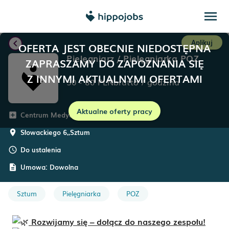
menu
chevron_left
Aplikuj
OFERTA JEST OBECNIE NIEDOSTĘPNA
Pielęgniarz / Pielęgniarka POZ
ZAPRASZAMY DO ZAPOZNANIA SIĘ
Z INNYMI AKTUALNYMI OFERTAMI
50
-
80
PLN
brutto
/
godzina
Aktualne oferty pracy
Centrum Medyczne Grupa Zdrowie
add_box
Słowackiego 6,
,
Sztum
room
Do ustalenia
schedule
Umowa:
Dowolna
description
Sztum
Pielęgniarka
POZ
Rozwijamy się – dołącz do naszego zespołu!