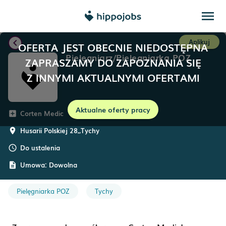
menu
chevron_left
Aplikuj
OFERTA JEST OBECNIE NIEDOSTĘPNA
Pielęgniarz/Pielęgniarka POZ
ZAPRASZAMY DO ZAPOZNANIA SIĘ
Z INNYMI AKTUALNYMI OFERTAMI
Aktualne oferty pracy
Corten Medic
add_box
Husarii Polskiej 28,
,
Tychy
room
Do ustalenia
schedule
Umowa:
Dowolna
description
Pielęgniarka POZ
Tychy