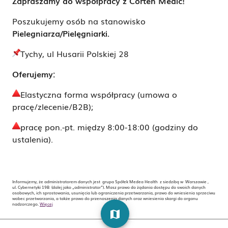
Zapraszamy do współpracy z Corten Medic!
Poszukujemy osób na stanowisko
Pielegniarza/Pielęgniarki.
Tychy, ul Husarii Polskiej 28
Oferujemy:
Elastyczna forma współpracy (umowa o
pracę/zlecenie/B2B);
pracę pon.-pt. między 8:00-18:00 (godziny do
ustalenia).
Informujemy, że administratorem danych jest grupa Spółek Medea Health z siedzibą w Warszawie ,
ul. Cybernetyki 19B (dalej jako „administrator”). Masz prawo do żądania dostępu do swoich danych
osobowych, ich sprostowania, usunięcia lub ograniczenia przetwarzania, prawo do wniesienia sprzeciwu
wobec przetwarzania, a także prawo do przenoszenia danych oraz wniesienia skargi do organu
nadzorczego.
Więcej
map