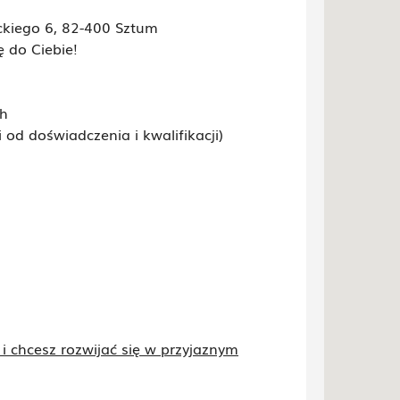
ckiego 6, 82-400 Sztum
 do Ciebie!
ch
od doświadczenia i kwalifikacji)
 i chcesz rozwijać się w przyjaznym