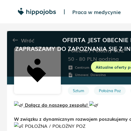
Praca w medycynie
|
OFERTA JEST OBECNIE
Wróć
keyboard_backspace
ZAPRASZAMY DO ZAPOZNANIA SIĘ Z I
Położna / Położny POZ
50 - 80
PLN
godzina
Aktualne oferty p
Centrum Medyczne Grupa Zdrow
add_box
Umowa:
Dowolna
description
Sztum
Położna Poz
Dołącz do naszego zespołu!
W związku z dynamicznym rozwojem poszukujemy o
POŁOŻNA / POŁOŻNY POZ