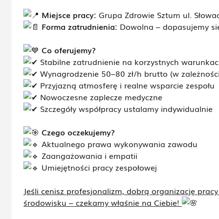
Miejsce pracy:
Grupa Zdrowie Sztum ul. Słowa
Forma zatrudnienia:
Dowolna – dopasujemy się
Co oferujemy?
Stabilne zatrudnienie na korzystnych warunka
Wynagrodzenie 50–80 zł/h brutto (w zależności 
Przyjazną atmosferę i realne wsparcie zespołu
Nowoczesne zaplecze medyczne
Szczegóły współpracy ustalamy indywidualnie
Czego oczekujemy?
Aktualnego prawa wykonywania zawodu
Zaangażowania i empatii
Umiejętności pracy zespołowej
Jeśli cenisz profesjonalizm, dobrą organizację pracy
środowisku – czekamy właśnie na Ciebie!