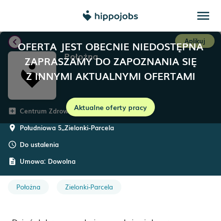
menu
chevron_left
Aplikuj
OFERTA JEST OBECNIE NIEDOSTĘPNA
Położna
ZAPRASZAMY DO ZAPOZNANIA SIĘ
Z INNYMI AKTUALNYMI OFERTAMI
Aktualne oferty pracy
Centrum Zdrowia
add_box
Południowa 5,
,
Zielonki-Parcela
room
Do ustalenia
schedule
Umowa:
Dowolna
description
Położna
Zielonki-Parcela