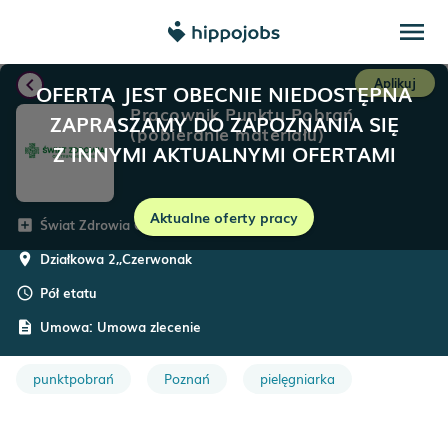
menu
chevron_left
Aplikuj
OFERTA JEST OBECNIE NIEDOSTĘPNA
Pracownik Punktu Pobrań
ZAPRASZAMY DO ZAPOZNANIA SIĘ
(pobieranie materiału)
Z INNYMI AKTUALNYMI OFERTAMI
Aktualne oferty pracy
Świat Zdrowia Operator Medyczny
add_box
Działkowa 2,
,
Czerwonak
room
Pół etatu
schedule
Umowa:
Umowa zlecenie
description
punktpobrań
Poznań
pielęgniarka