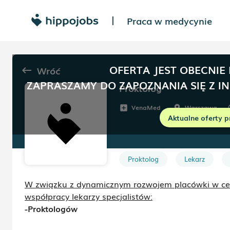
Praca w medycynie
|
OFERTA JEST OBECNIE
Wróć
keyboard_backspace
ZAPRASZAMY DO ZAPOZNANIA SIĘ Z I
Proktolog
VenaMed
Warszawa
add_box
room
sc
Aktualne oferty p
Proktolog
Lekarz
W związku z dynamicznym rozwojem placówki w c
współpracy lekarzy specjalistów:
-
Proktologów