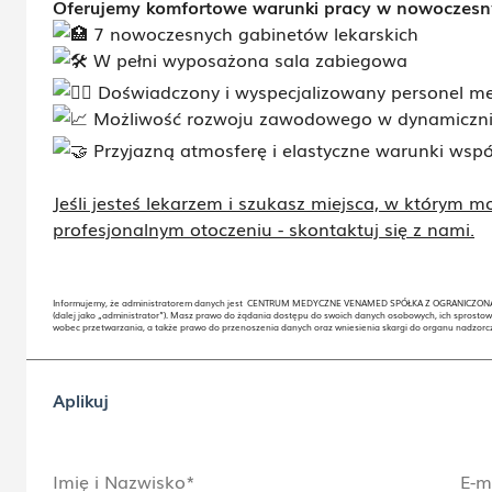
Oferujemy komfortowe warunki pracy w nowoczes
7 nowoczesnych gabinetów lekarskich
W pełni wyposażona sala zabiegowa
Doświadczony i wyspecjalizowany personel m
Możliwość rozwoju zawodowego w dynamicznie 
Przyjazną atmosferę i elastyczne warunki wspó
Jeśli jesteś lekarzem i szukasz miejsca, w którym 
profesjonalnym otoczeniu - skontaktuj się z nami.
Informujemy, że administratorem danych jest CENTRUM MEDYCZNE VENAMED SPÓŁKA Z OGRANICZONĄ
(dalej jako „administrator”). Masz prawo do żądania dostępu do swoich danych osobowych, ich sprostow
wobec przetwarzania, a także prawo do przenoszenia danych oraz wniesienia skargi do organu nadzor
Aplikuj
Imię i Nazwisko*
E-m