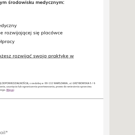
nym środowisku medycznym:
edyczny
rozwijającej się placówce
łpracy
możesz rozwijać swoją praktykę w
 ODPOWIEDZIALNOŚCIĄ z siedzibą w 00-132 WARSZAWA , ul. GRZYBOWSKA 5 / 6
ania, usunięcia lub ograniczenia przetwarzania, prawo do wniesienia sprzeciwu
czego.
Więcej
ail*