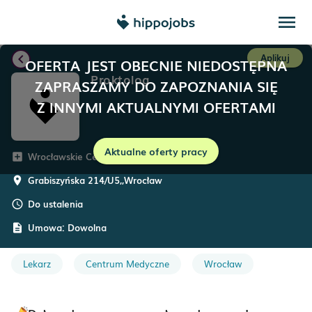
menu
chevron_left
Aplikuj
OFERTA JEST OBECNIE NIEDOSTĘPNA
Proktolog
ZAPRASZAMY DO ZAPOZNANIA SIĘ
Z INNYMI AKTUALNYMI OFERTAMI
Aktualne oferty pracy
Wrocławskie Centra Medyczne
add_box
Grabiszyńska 214/U5,
,
Wrocław
room
Do ustalenia
schedule
Umowa:
Dowolna
description
Lekarz
Centrum Medyczne
Wrocław