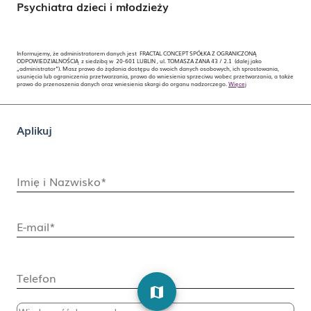
Psychiatra dzieci i młodzieży
Informujemy, że administratorem danych jest FRACTAL CONCEPT SPÓŁKA Z OGRANICZONĄ
ODPOWIEDZIALNOŚCIĄ z siedzibą w 20-601 LUBLIN , ul. TOMASZA ZANA 43 / 2.1 (dalej jako
„administrator”). Masz prawo do żądania dostępu do swoich danych osobowych, ich sprostowania,
usunięcia lub ograniczenia przetwarzania, prawo do wniesienia sprzeciwu wobec przetwarzania, a także
prawo do przenoszenia danych oraz wniesienia skargi do organu nadzorczego.
Więcej
Aplikuj
Imię i Nazwisko*
E-mail*
Telefon
map