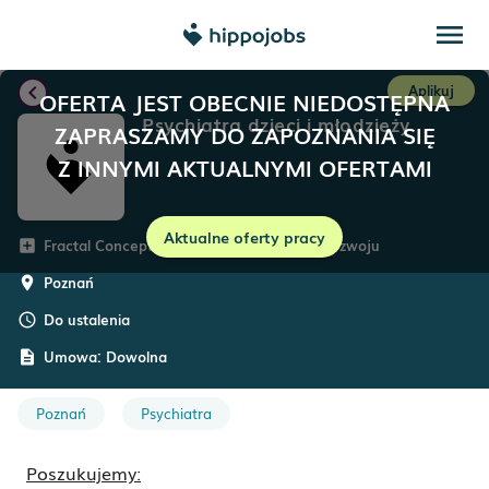
menu
chevron_left
Aplikuj
OFERTA JEST OBECNIE NIEDOSTĘPNA
Psychiatra dzieci i młodzieży
ZAPRASZAMY DO ZAPOZNANIA SIĘ
Z INNYMI AKTUALNYMI OFERTAMI
Aktualne oferty pracy
Fractal Concept – Centrum Psychologii i Rozwoju
add_box
Poznań
room
Do ustalenia
schedule
Umowa:
Dowolna
description
Poznań
Psychiatra
Poszukujemy: