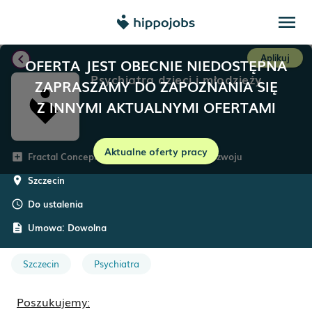
menu
chevron_left
Aplikuj
OFERTA JEST OBECNIE NIEDOSTĘPNA
Psychiatra dzieci i młodzieży
ZAPRASZAMY DO ZAPOZNANIA SIĘ
Z INNYMI AKTUALNYMI OFERTAMI
Aktualne oferty pracy
Fractal Concept – Centrum Psychologii i Rozwoju
add_box
Szczecin
room
Do ustalenia
schedule
Umowa:
Dowolna
description
Szczecin
Psychiatra
Poszukujemy: