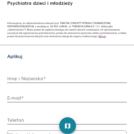
Psychiatra dzieci i młodzieży
Informujemy, że administratorem danych jest FRACTAL CONCEPT SPÓŁKA Z OGRANICZONĄ
ODPOWIEDZIALNOŚCIĄ z siedzibą w 20-601 LUBLIN , ul. TOMASZA ZANA 43 / 2.1 (dalej jako
„administrator”). Masz prawo do żądania dostępu do swoich danych osobowych, ich sprostowania,
usunięcia lub ograniczenia przetwarzania, prawo do wniesienia sprzeciwu wobec przetwarzania, a także
prawo do przenoszenia danych oraz wniesienia skargi do organu nadzorczego.
Więcej
Aplikuj
Imię i Nazwisko*
E-mail*
Telefon
map