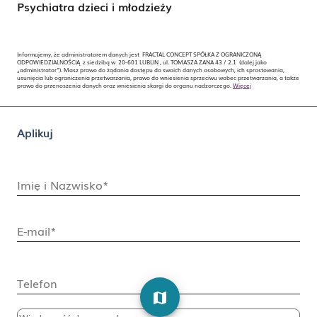
Psychiatra dzieci i młodzieży
Informujemy, że administratorem danych jest FRACTAL CONCEPT SPÓŁKA Z OGRANICZONĄ
ODPOWIEDZIALNOŚCIĄ z siedzibą w 20-601 LUBLIN , ul. TOMASZA ZANA 43 / 2.1 (dalej jako
„administrator”). Masz prawo do żądania dostępu do swoich danych osobowych, ich sprostowania,
usunięcia lub ograniczenia przetwarzania, prawo do wniesienia sprzeciwu wobec przetwarzania, a także
prawo do przenoszenia danych oraz wniesienia skargi do organu nadzorczego.
Więcej
Aplikuj
Imię i Nazwisko*
E-mail*
Telefon
map