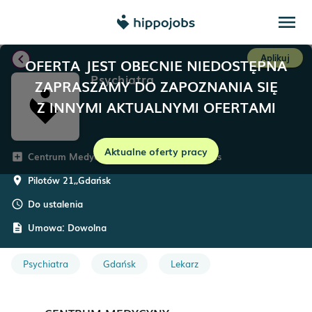
menu
chevron_left
Aplikuj
OFERTA JEST OBECNIE NIEDOSTĘPNA
Psychiatra
ZAPRASZAMY DO ZAPOZNANIA SIĘ
Z INNYMI AKTUALNYMI OFERTAMI
Aktualne oferty pracy
Centrum Medycyny Specjalistycznej Sanitas
add_box
Pilotów 21,
,
Gdańsk
room
Do ustalenia
schedule
Umowa:
Dowolna
description
Psychiatra
Gdańsk
Lekarz