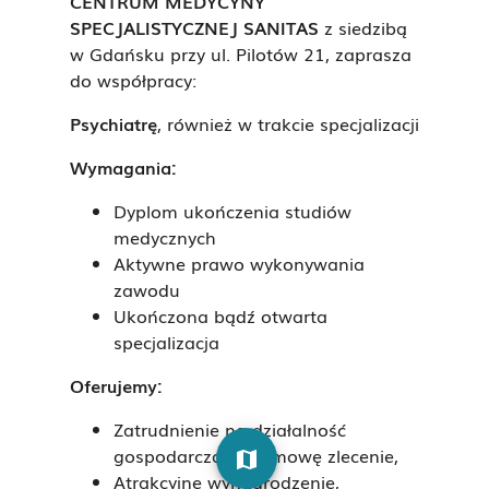
CENTRUM MEDYCYNY
SPECJALISTYCZNEJ SANITAS
z siedzibą
w Gdańsku przy ul. Pilotów 21, zaprasza
do współpracy:
Psychiatrę
, również w trakcie specjalizacji
Wymagania:
Dyplom ukończenia studiów
medycznych
Aktywne prawo wykonywania
zawodu
Ukończona bądź otwarta
specjalizacja
Oferujemy:
Zatrudnienie na działalność
gospodarczą lub umowę zlecenie,
map
Atrakcyjne wynagrodzenie,