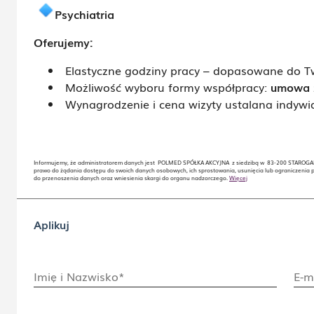
Psychiatria
Oferujemy:
Elastyczne godziny pracy – dopasowane do T
Możliwość wyboru formy współpracy:
umowa z
Wynagrodzenie i cena wizyty ustalana indywi
Informujemy, że administratorem danych jest POLMED SPÓŁKA AKCYJNA z siedzibą w 83-200 STAROGARD 
prawo do żądania dostępu do swoich danych osobowych, ich sprostowania, usunięcia lub ograniczenia 
do przenoszenia danych oraz wniesienia skargi do organu nadzorczego.
Więcej
Aplikuj
Imię i Nazwisko*
E-m