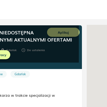
 NIEDOSTĘPNA
Aplikuj
NNYMI AKTUALNYMI OFERTAMI
Gdańsk
Do ustalenia
room
schedule
racy
ne
Gdańsk
arza w trakcie specjalizacji w