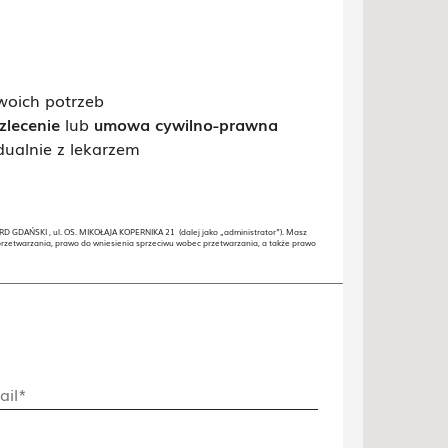
woich potrzeb
lecenie
lub
umowa cywilno-prawna
dualnie z lekarzem
GDAŃSKI , ul. OS. MIKOŁAJA KOPERNIKA 21 (dalej jako „administrator”). Masz
przetwarzania, prawo do wniesienia sprzeciwu wobec przetwarzania, a także prawo
ail*