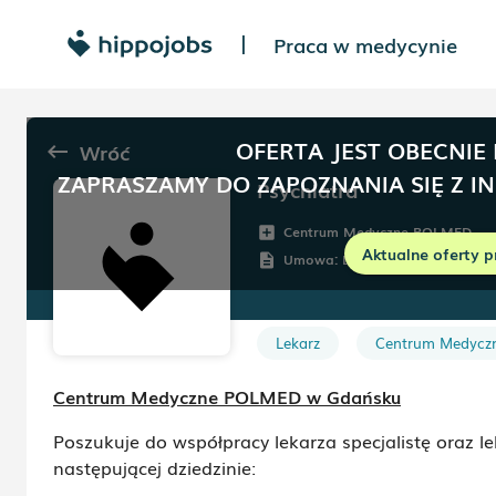
Praca w medycynie
|
OFERTA JEST OBECNIE
Wróć
keyboard_backspace
ZAPRASZAMY DO ZAPOZNANIA SIĘ Z I
Psychiatra
Centrum Medyczne POLMED
add_box
Aktualne oferty p
Umowa:
Dowolna
description
Lekarz
Centrum Medycz
Centrum Medyczne POLMED w Gdańsku
Poszukuje do współpracy lekarza specjalistę oraz lek
następującej dziedzinie: