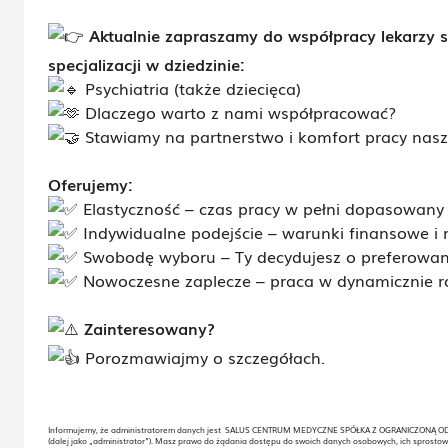
Aktualnie zapraszamy do współpracy lekarzy sp
specjalizacji w dziedzinie:
Psychiatria (także dziecięca)
Dlaczego warto z nami współpracować?
Stawiamy na partnerstwo i komfort pracy naszy
Oferujemy:
Elastyczność – czas pracy w pełni dopasowany 
Indywidualne podejście – warunki finansowe i 
Swobodę wyboru – Ty decydujesz o preferowanej
Nowoczesne zaplecze – praca w dynamicznie roz
Zainteresowany?
Porozmawiajmy o szczegółach.
Informujemy, że administratorem danych jest SALUS CENTRUM MEDYCZNE SPÓŁKA Z OGRANICZONĄ ODPO
(dalej jako „administrator”). Masz prawo do żądania dostępu do swoich danych osobowych, ich sprostow