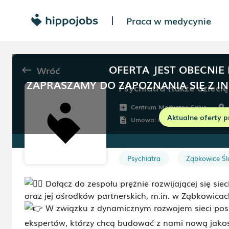
Praca w medycynie
|
OFERTA JEST OBECNIE
Wróć
keyboard_backspace
ZAPRASZAMY DO ZAPOZNANIA SIĘ Z I
Psychiatra (także dziecię
Centrum Medyczne Salus
add_box
room
Aktualne oferty p
Umowa:
Dowolna
description
Psychiatra
Ząbkowice Śl
Dołącz do zespołu prężnie rozwijającej się s
oraz jej ośrodków partnerskich, m.in. w Ząbkowicach
W związku z dynamicznym rozwojem sieci pos
ekspertów, którzy chcą budować z nami nową jakość