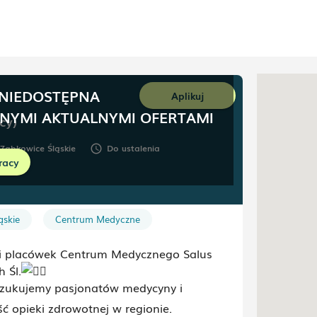
 NIEDOSTĘPNA
Aplikuj
NNYMI AKTUALNYMI OFERTAMI
cy)
Ząbkowice Śląskie
Do ustalenia
schedule
racy
ąskie
Centrum Medyczne
ieci placówek Centrum Medycznego Salus
 Śl.
zukujemy pasjonatów medycyny i
 opieki zdrowotnej w regionie.