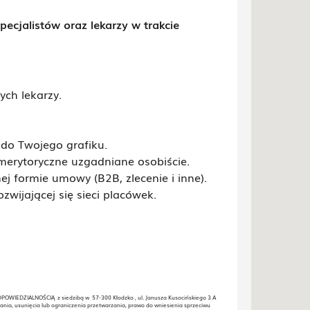
ecjalistów oraz lekarzy w trakcie
ch lekarzy.
do Twojego grafiku.
merytoryczne uzgadniane osobiście.
 formie umowy (B2B, zlecenie i inne).
wijającej się sieci placówek.
WIEDZIALNOŚCIĄ z siedzibą w 57-300 Kłodzko , ul. Janusza Kusocińskiego 3 A
ania, usunięcia lub ograniczenia przetwarzania, prawo do wniesienia sprzeciwu