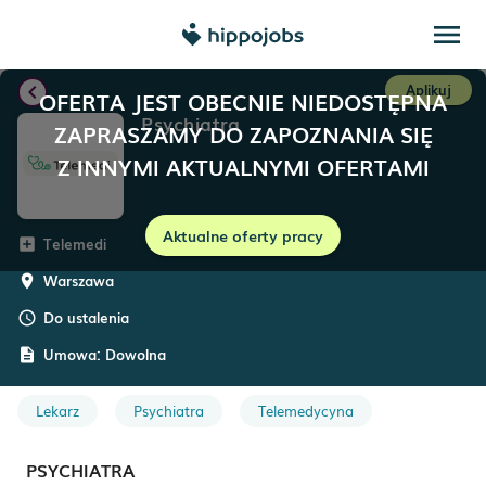
menu
chevron_left
Aplikuj
OFERTA JEST OBECNIE NIEDOSTĘPNA
Psychiatra
ZAPRASZAMY DO ZAPOZNANIA SIĘ
Z INNYMI AKTUALNYMI OFERTAMI
Aktualne oferty pracy
Telemedi
add_box
Warszawa
room
Do ustalenia
schedule
Umowa:
Dowolna
description
Lekarz
Psychiatra
Telemedycyna
PSYCHIATRA