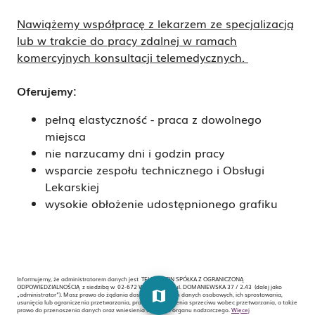
Nawiążemy współpracę z lekarzem ze specjalizacją
lub w trakcie do pracy zdalnej w ramach
komercyjnych konsultacji telemedycznych.
Oferujemy:
pełną elastyczność - praca z dowolnego
miejsca
nie narzucamy dni i godzin pracy
wsparcie zespołu technicznego i Obsługi
Lekarskiej
wysokie obłożenie udostępnionego grafiku
Informujemy, że administratorem danych jest TELMEDICIN SPÓŁKA Z OGRANICZONĄ
ODPOWIEDZIALNOŚCIĄ z siedzibą w 02-672 WARSZAWA , ul. DOMANIEWSKA 37 / 2.43 (dalej jako
map
„administrator”). Masz prawo do żądania dostępu do swoich danych osobowych, ich sprostowania,
usunięcia lub ograniczenia przetwarzania, prawo do wniesienia sprzeciwu wobec przetwarzania, a także
prawo do przenoszenia danych oraz wniesienia skargi do organu nadzorczego.
Więcej