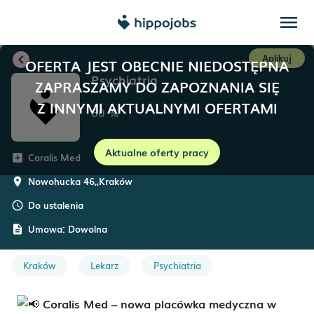
menu
chevron_left
Aplikuj
OFERTA JEST OBECNIE NIEDOSTĘPNA
Psychiatria
ZAPRASZAMY DO ZAPOZNANIA SIĘ
Z INNYMI AKTUALNYMI OFERTAMI
60
%
Aktualne oferty pracy
Coralis Med
add_box
Nowohucka 46,
,
Kraków
room
Do ustalenia
schedule
Umowa:
Dowolna
description
Kraków
Lekarz
Psychiatria
Coralis Med – nowa placówka medyczna w