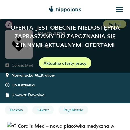
menu
chevron_left
Aplikuj
OFERTA JEST OBECNIE NIEDOSTĘPNA
Psychiatria
ZAPRASZAMY DO ZAPOZNANIA SIĘ
Z INNYMI AKTUALNYMI OFERTAMI
60
%
Aktualne oferty pracy
Coralis Med
add_box
Nowohucka 46,
,
Kraków
room
Do ustalenia
schedule
Umowa:
Dowolna
description
Kraków
Lekarz
Psychiatria
Coralis Med – nowa placówka medyczna w