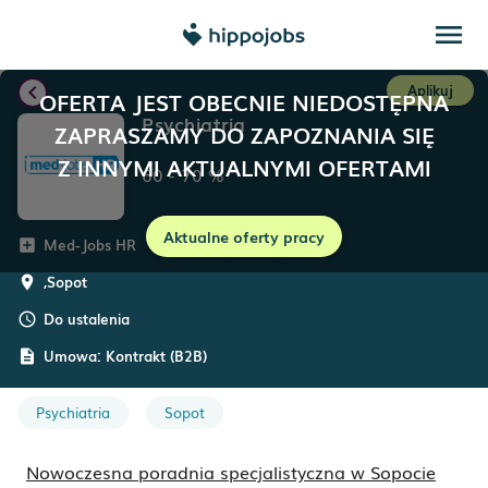
menu
chevron_left
Aplikuj
OFERTA JEST OBECNIE NIEDOSTĘPNA
Psychiatria
ZAPRASZAMY DO ZAPOZNANIA SIĘ
Z INNYMI AKTUALNYMI OFERTAMI
60
-
70
%
Aktualne oferty pracy
Med-Jobs HR
add_box
,
Sopot
room
Do ustalenia
schedule
Umowa:
Kontrakt (B2B)
description
Psychiatria
Sopot
Nowoczesna poradnia specjalistyczna w Sopocie