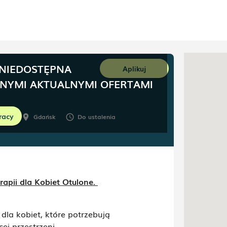
 NIEDOSTĘPNA
Aplikuj
NNYMI AKTUALNYMI OFERTAMI
racy
lone
Gdańsk
Do ustalenia
room
schedule
rapii dla Kobiet Otulone.
dla kobiet, które potrzebują
ej przestrzeni.