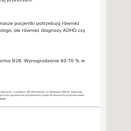
nasze pacjentki potrzebują również
ologii, ale również diagnozy ADHD czy
 forma B2B. Wynagrodzenie 60-70 % w
Owczarek z siedzibą w 80-283 Gdańsk , ul. Myśliwska 78K/42 (dalej jako
ęcia lub ograniczenia przetwarzania, prawo do wniesienia sprzeciwu wobec
ięcej