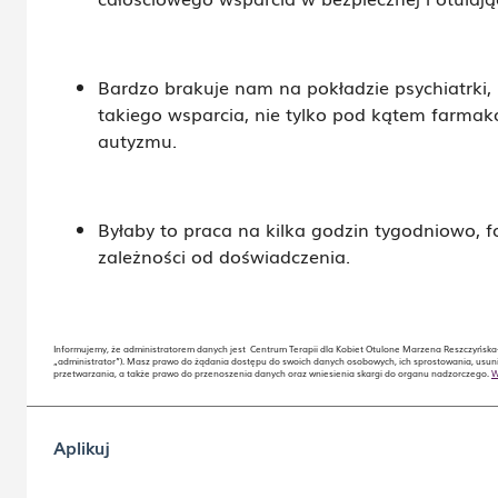
Bardzo brakuje nam na pokładzie psychiatrki, 
takiego wsparcia, nie tylko pod kątem farmak
autyzmu.
Byłaby to praca na kilka godzin tygodniowo,
zależności od doświadczenia.
Informujemy, że administratorem danych jest Centrum Terapii dla Kobiet Otulone Marzena Reszczyńska-
„administrator”). Masz prawo do żądania dostępu do swoich danych osobowych, ich sprostowania, usuni
przetwarzania, a także prawo do przenoszenia danych oraz wniesienia skargi do organu nadzorczego.
W
Aplikuj