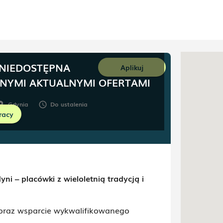
 NIEDOSTĘPNA
Aplikuj
NNYMI AKTUALNYMI OFERTAMI
Gdynia
Do ustalenia
oom
schedule
racy
ni – placówki z wieloletnią tradycją i
 oraz wsparcie wykwalifikowanego