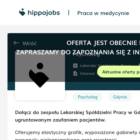
Praca w medycynie
|
OFERTA JEST OBECNIE
Wróć
keyboard_backspace
ZAPRASZAMY DO ZAPOZNANIA SIĘ Z I
Psycholog
Lekarska Spółdzielnia Pracy
add_box
r
Aktualne oferty p
Umowa:
Dowolna
description
Psycholog
Gdynia
Dołącz do zespołu Lekarskiej Spółdzielni Pracy w Gdy
ugruntowanym zaufaniem pacjentów.
Oferujemy elastyczny grafik, wyposażone gabinety
personelu pielęgniarskiego oraz rejestracji.