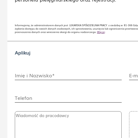
Informujemy, że administratorem danych jest LEKARSKA SPÓŁDZIELNIA PRACY z siedzibą w 81-366 Gdynia
żądania dostępu do swoich danych osobowych, ich sprostowania, usunięcia lub ograniczenia przetwarza
przenoszenia danych oraz wniesienia skargi do organu nadzorczego.
Więcej
Aplikuj
Imię i Nazwisko*
E-m
Telefon