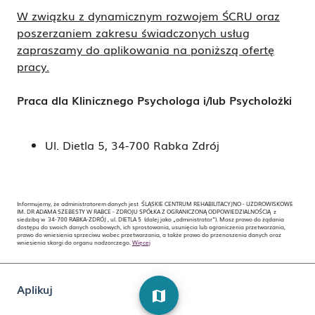
W związku z dynamicznym rozwojem ŚCRU oraz
poszerzaniem zakresu świadczonych usług
zapraszamy do aplikowania na poniższą ofertę
pracy.
Praca dla Klinicznego Psychologa i/lub Psycholożki
Ul. Dietla 5, 34-700 Rabka Zdrój
Informujemy, że administratorem danych jest ŚLĄSKIE CENTRUM REHABILITACYJNO - UZDROWISKOWE
IM. DR ADAMA SZEBESTY W RABCE - ZDROJU SPÓŁKA Z OGRANICZONĄ ODPOWIEDZIALNOŚCIĄ z
siedzibą w 34-700 RABKA-ZDRÓJ , ul. DIETLA 5 (dalej jako „administrator”). Masz prawo do żądania
dostępu do swoich danych osobowych, ich sprostowania, usunięcia lub ograniczenia przetwarzania,
prawo do wniesienia sprzeciwu wobec przetwarzania, a także prawo do przenoszenia danych oraz
wniesienia skargi do organu nadzorczego.
Więcej
Aplikuj
map