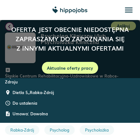
menu
chevron_left
Aplikuj
OFERTA JEST OBECNIE NIEDOSTĘPNA
Psycholog Kliniczny i/lub
ZAPRASZAMY DO ZAPOZNANIA SIĘ
Psycholożka Kliniczna
Z INNYMI AKTUALNYMI OFERTAMI
Aktualne oferty pracy
add_box
Śląskie Centrum Rehabilitacyjno-Uzdrowiskowe w Rabce-
Zdroju
Dietla 5,
,
Rabka-Zdrój
room
Do ustalenia
schedule
Umowa:
Dowolna
description
Rabka-Zdrój
Psycholog
Psycholożka