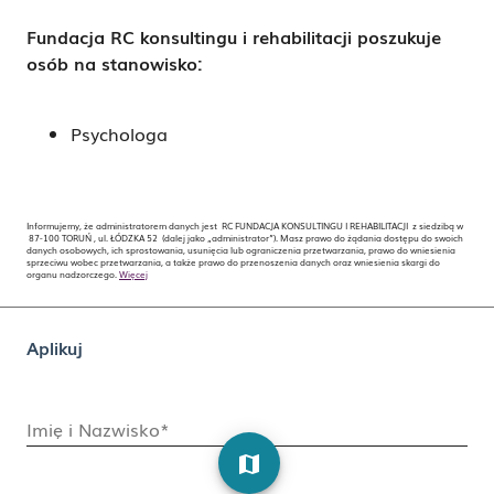
Fundacja
RC
konsultingu i rehabilitacji poszukuje
osób na stanowisko:
Psychologa
Informujemy, że administratorem danych jest RC FUNDACJA KONSULTINGU I REHABILITACJI z siedzibą w
87-100 TORUŃ , ul. ŁÓDZKA 52 (dalej jako „administrator”). Masz prawo do żądania dostępu do swoich
danych osobowych, ich sprostowania, usunięcia lub ograniczenia przetwarzania, prawo do wniesienia
sprzeciwu wobec przetwarzania, a także prawo do przenoszenia danych oraz wniesienia skargi do
organu nadzorczego.
Więcej
Aplikuj
Imię i Nazwisko*
map