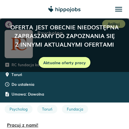
menu
chevron_left
Aplikuj
OFERTA JEST OBECNIE NIEDOSTĘPNA
Psycholog
ZAPRASZAMY DO ZAPOZNANIA SIĘ
Z INNYMI AKTUALNYMI OFERTAMI
Aktualne oferty pracy
RC fundacja konsultingu i rehabilitacji
add_box
Toruń
room
Do ustalenia
schedule
Umowa:
Dowolna
description
Psycholog
Toruń
Fundacja
Pracuj z nami!