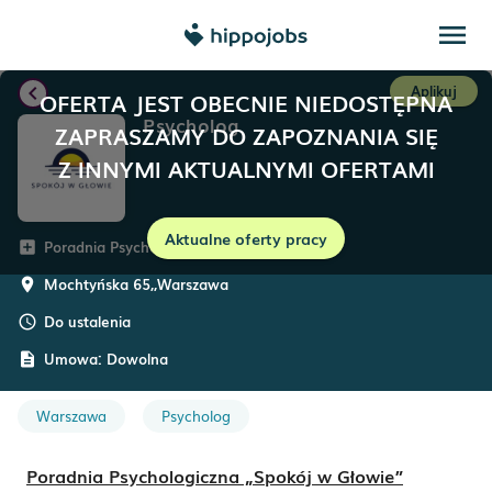
menu
chevron_left
Aplikuj
OFERTA JEST OBECNIE NIEDOSTĘPNA
Psycholog
ZAPRASZAMY DO ZAPOZNANIA SIĘ
Z INNYMI AKTUALNYMI OFERTAMI
Aktualne oferty pracy
Poradnia Psychologiczna Spokój w Głowie
add_box
Mochtyńska 65,
,
Warszawa
room
Do ustalenia
schedule
Umowa:
Dowolna
description
Warszawa
Psycholog
Poradnia Psychologiczna „Spokój w Głowie”