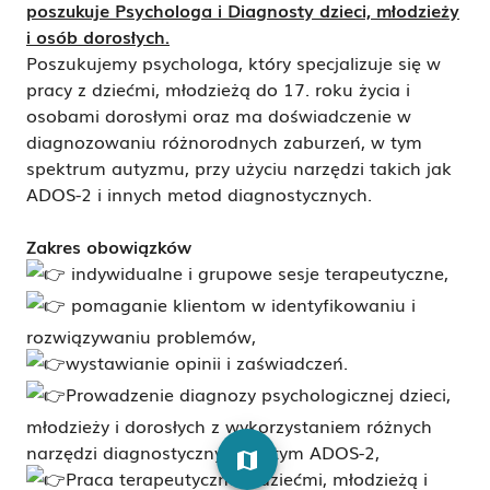
poszukuje Psychologa i Diagnosty dzieci, młodzieży
i osób dorosłych.
Poszukujemy psychologa, który specjalizuje się w
pracy z dziećmi, młodzieżą do 17. roku życia i
osobami dorosłymi oraz ma doświadczenie w
diagnozowaniu różnorodnych zaburzeń, w tym
spektrum autyzmu, przy użyciu narzędzi takich jak
ADOS-2 i innych metod diagnostycznych.
Zakres obowiązków
indywidualne i grupowe sesje terapeutyczne,
pomaganie klientom w identyfikowaniu i
rozwiązywaniu problemów,
wystawianie opinii i zaświadczeń.
Prowadzenie diagnozy psychologicznej dzieci,
młodzieży i dorosłych z wykorzystaniem różnych
narzędzi diagnostycznych, w tym ADOS-2,
map
Praca terapeutyczna z dziećmi, młodzieżą i