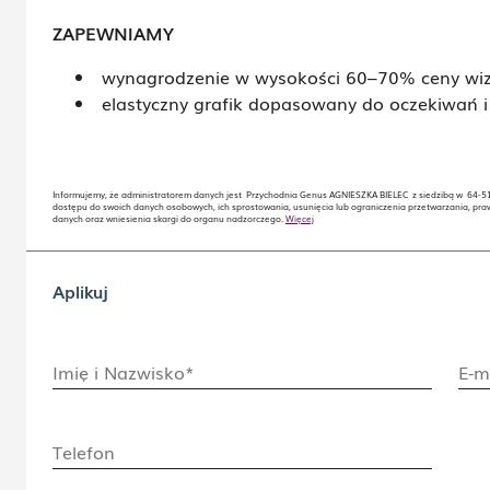
ZAPEWNIAMY
wynagrodzenie w wysokości 60–70% ceny wiz
elastyczny grafik dopasowany do oczekiwań i
Informujemy, że administratorem danych jest Przychodnia Genus AGNIESZKA BIELEC z siedzibą w 64-510 W
dostępu do swoich danych osobowych, ich sprostowania, usunięcia lub ograniczenia przetwarzania, pra
danych oraz wniesienia skargi do organu nadzorczego.
Więcej
Aplikuj
Imię i Nazwisko*
E-m
Telefon