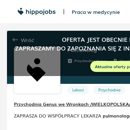
Praca w medycynie
|
OFERTA JEST OBECNIE
Wróć
keyboard_backspace
ZAPRASZAMY DO ZAPOZNANIA SIĘ Z I
Pulmonolog
Przychodnia Genus
Wronk
add_box
room
Aktualne oferty p
Lekarz
Przychodnia
Przychodnia Genus we Wronkach /WIELKOPOLSKA
ZAPRASZA DO WSPÓŁPRACY LEKARZA
pulmonolog