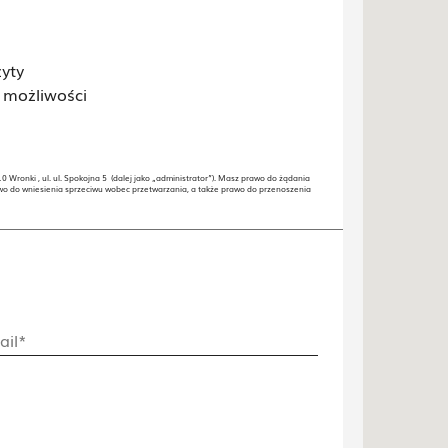
yty
 możliwości
ronki , ul. ul. Spokojna 5 (dalej jako „administrator”). Masz prawo do żądania
wo do wniesienia sprzeciwu wobec przetwarzania, a także prawo do przenoszenia
ail*