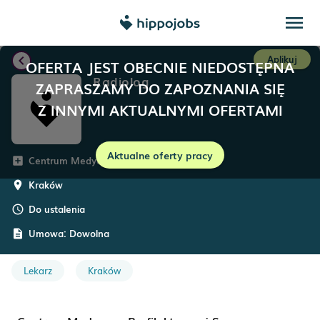
menu
chevron_left
Aplikuj
OFERTA JEST OBECNIE NIEDOSTĘPNA
Radiolog
ZAPRASZAMY DO ZAPOZNANIA SIĘ
Z INNYMI AKTUALNYMI OFERTAMI
Aktualne oferty pracy
Centrum Medycyny Profilaktycznej
add_box
Kraków
room
Do ustalenia
schedule
Umowa:
Dowolna
description
Lekarz
Kraków