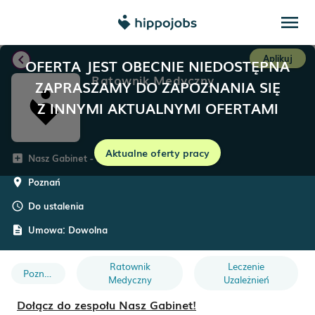
menu
chevron_left
Aplikuj
OFERTA JEST OBECNIE NIEDOSTĘPNA
Ratownik Medyczny
ZAPRASZAMY DO ZAPOZNANIA SIĘ
Z INNYMI AKTUALNYMI OFERTAMI
Aktualne oferty pracy
Nasz Gabinet - leczenie uzależnień
add_box
Poznań
room
Do ustalenia
schedule
Umowa:
Dowolna
description
Ratownik
Leczenie
Poznań
Medyczny
Uzależnień
Dołącz do zespołu Nasz Gabinet!