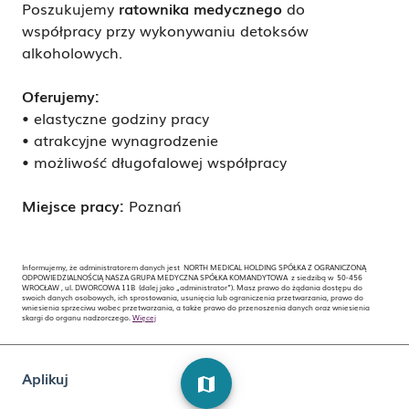
Poszukujemy
ratownika medycznego
do
współpracy przy wykonywaniu detoksów
alkoholowych.
Oferujemy:
• elastyczne godziny pracy
• atrakcyjne wynagrodzenie
• możliwość długofalowej współpracy
Miejsce pracy:
Poznań
Informujemy, że administratorem danych jest NORTH MEDICAL HOLDING SPÓŁKA Z OGRANICZONĄ
ODPOWIEDZIALNOŚCIĄ NASZA GRUPA MEDYCZNA SPÓŁKA KOMANDYTOWA z siedzibą w 50-456
WROCŁAW , ul. DWORCOWA 11B (dalej jako „administrator”). Masz prawo do żądania dostępu do
swoich danych osobowych, ich sprostowania, usunięcia lub ograniczenia przetwarzania, prawo do
wniesienia sprzeciwu wobec przetwarzania, a także prawo do przenoszenia danych oraz wniesienia
skargi do organu nadzorczego.
Więcej
Aplikuj
map