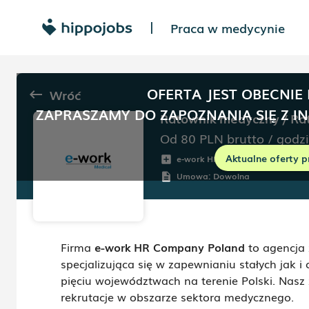
Praca w medycynie
|
OFERTA JEST OBECNIE
Wróć
keyboard_backspace
ZAPRASZAMY DO ZAPOZNANIA SIĘ Z I
Ratownik medyczny / Ra
Od 80
PLN
brutto
/
godz
Aktualne oferty p
e-work HR Company Poland
add_box
r
Umowa:
Dowolna
description
Firma
e-work HR Company Poland
to agencja 
specjalizująca się w zapewnianiu stałych jak 
pięciu województwach na terenie Polski. Nasz
rekrutacje w obszarze sektora medycznego.