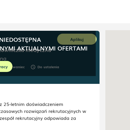
 NIEDOSTĘPNA
Aplikuj
NNYMI AKTUALNYMI OFERTAMI
towniczka medyczna
ina
racy
Krzywaniec
Do ustalenia
oom
schedule
z 25-letnim doświadczeniem
i czasowych rozwiązań rekrutacyjnych w
 zespół rekrutacyjny odpowiada za